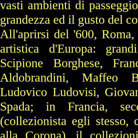
vasti ambienti di passeggio
grandezza ed il gusto del c
All'aprirsi del
'600
,
Roma
,
artistica d'
Europa
: grandi
Scipione Borghese
,
Fra
Aldobrandini
,
Maffeo Ba
Ludovico
Ludovisi
,
Giovan
Spada
; in
Francia
, se
(collezionista egli stesso,
alla Corona), il collezio