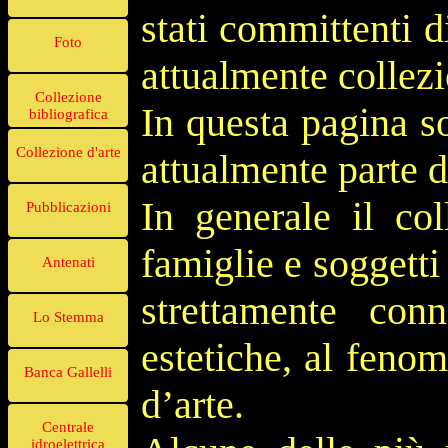
stati committenti d
Foto
attualmente collezio
Collezione
In questa pagina s
bibliografica
Collezione d'arte
attualmente parte d
In generale il col
Pubblicazioni
famiglie e soggetti 
Antenati
strettamente con
Lo Stemma
estetiche, al feno
Banca Gallelli
d’arte.
Centrale
idroelettrica