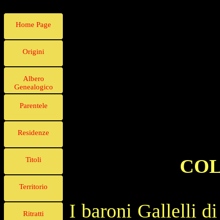
Home Page
Origini
Albero
Genealogico
Parentele
Residenze
COL
Titoli
Territorio
I baroni Gallelli d
Ritratti