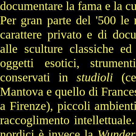
documentare la fama e la cul
Per gran parte del
'500
le 
carattere privato e di doc
alle sculture classiche ed
oggetti esotici, strumen
conservati in
studioli
(ce
Mantova
e quello di
France
a
Firenze
), piccoli ambient
raccoglimento intellettuale
nordici è invece la
Wunde