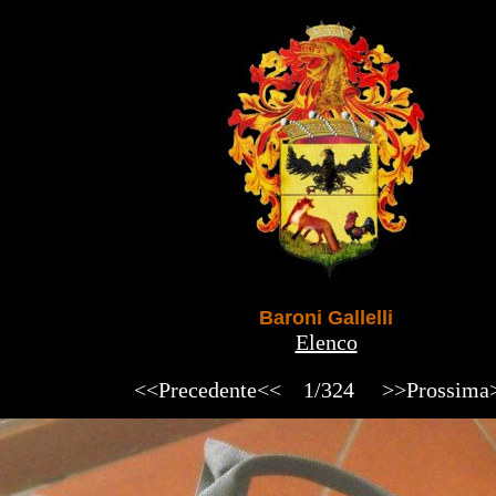
Baroni Gallelli
Elenco
<<Precedente<<
1/324
>>Prossima