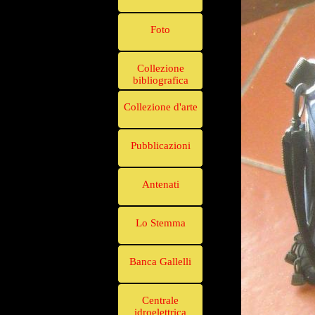
Foto
Collezione
bibliografica
Collezione d'arte
Pubblicazioni
Antenati
Lo Stemma
Banca Gallelli
Centrale
idroelettrica