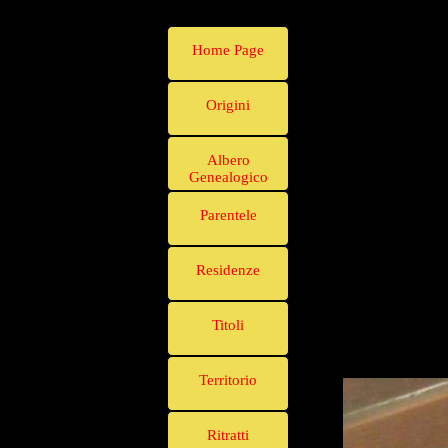
Home Page
Origini
Albero
Genealogico
Parentele
Residenze
Titoli
Territorio
Ritratti