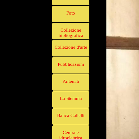
Foto
Collezione
bibliografica
Collezione d'arte
Pubblicazioni
Antenati
Lo Stemma
Banca Gallelli
Centrale
idroelettrica