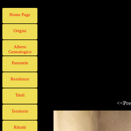
Home Page
Origini
Albero
Genealogico
Parentele
Residenze
Titoli
<<Pre
Territorio
Ritratti