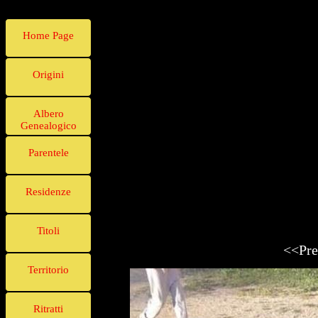
Home Page
Origini
Albero
Genealogico
Parentele
Residenze
Titoli
<<Pre
Territorio
Ritratti