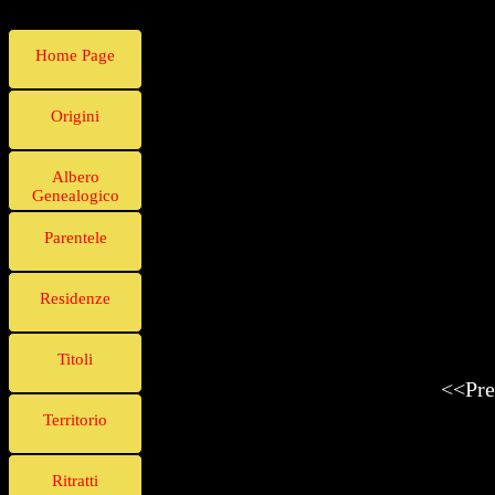
Home Page
Origini
Albero
Genealogico
Parentele
Residenze
Titoli
<<Pre
Territorio
Ritratti