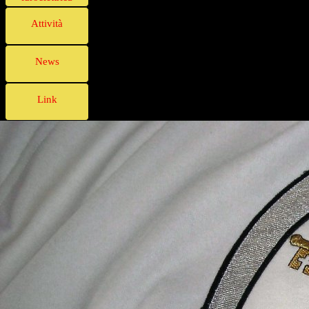
Attività
News
Link