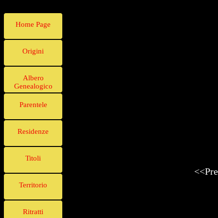
Home Page
Origini
Albero
Genealogico
Parentele
Residenze
Titoli
<<Pre
Territorio
Ritratti