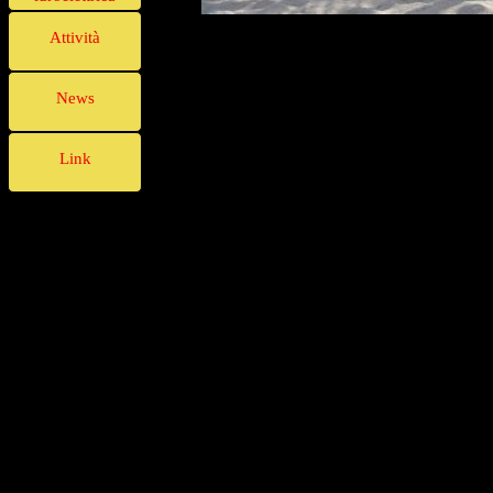
Attività
News
Link