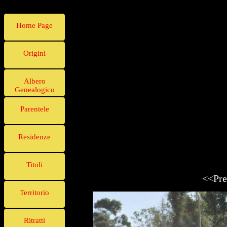
Home Page
Origini
Albero
Genealogico
Parentele
Residenze
Titoli
<<Pre
Territorio
Ritratti