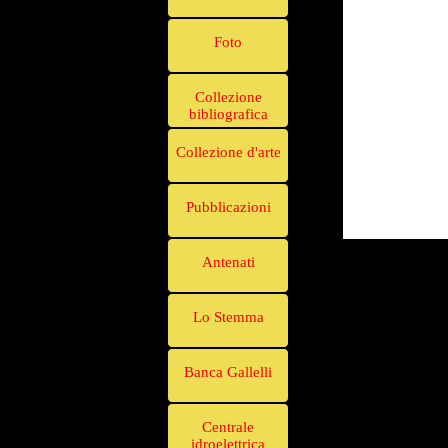
Foto
Collezione
bibliografica
Collezione d'arte
Pubblicazioni
Antenati
Lo Stemma
Banca Gallelli
Centrale
idroelettrica