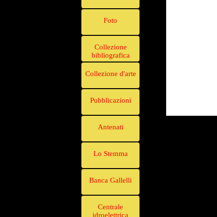
Foto
Collezione
bibliografica
Collezione d'arte
Pubblicazioni
Antenati
Lo Stemma
Banca Gallelli
Centrale
idroelettrica