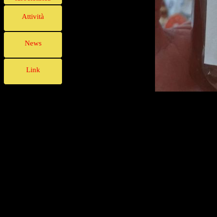
Attività
News
Link