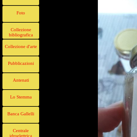
Foto
Collezione
bibliografica
Collezione d'arte
Pubblicazioni
Antenati
Lo Stemma
Banca Gallelli
Centrale
idroelettrica