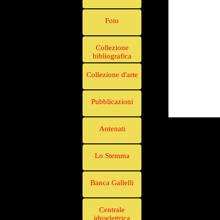
Foto
Collezione
bibliografica
Collezione d'arte
Pubblicazioni
Antenati
Lo Stemma
Banca Gallelli
Centrale
idroelettrica